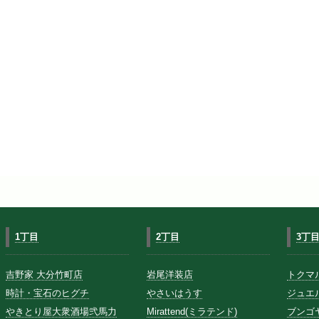
1丁目
2丁目
3丁
吉野家 大分竹町店
岩尾洋装店
トクマ
時計・宝石のヒグチ
やさいはうす
ジュエ
やきとり屋大衆酒場弐馬力
Mirattend(ミラテンド)
ブンゴ