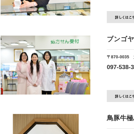
ブンゴヤ
〒870-0035
097-538-
鳥豚牛極